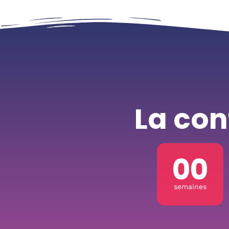
La co
00
semaines