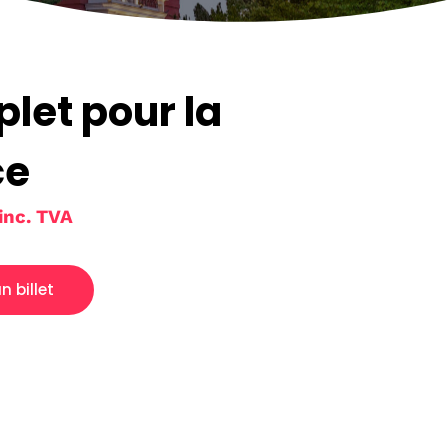
let pour la
ce
inc. TVA
n billet