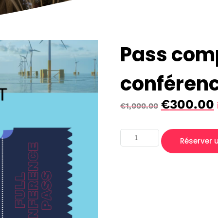
Pass comp
conféren
€
300.00
€
1,000.00
Réserver u
Thèmes