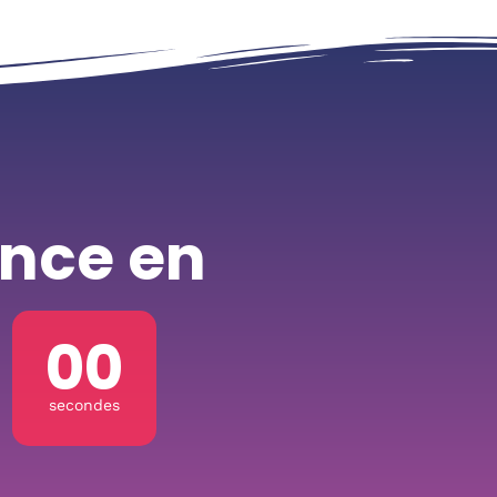
nce en
00
secondes