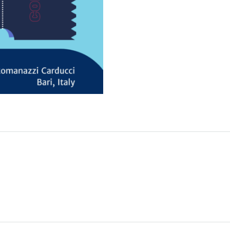
il
Entreprise
Plate-for
res
Quand
Du dimanc
parleurs
Du 23 au 
Où
pos de
467 Davids
Los Angele
Obtenir un 