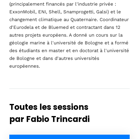
(principalement financés par l'industrie privée :
Entreprises
Ingénierie
Croissance
Plate-forme
ExxonMobil, ENI, Shell, Snamprogetti, Galsi) et le
Quand
changement climatique au Quaternaire. Coordinateur
d'Eurodela et de Bluemed et contractant dans 12
autres projets européens. A donné un cours sur la
Du dimanche au mercredi
géologie marine à l'université de Bologne et a formé
Du 23 au 26 décembre 2022
des étudiants en master et en doctorat à l'université
de Bologne et dans d'autres universités
Où
européennes.
467 Davidson ave
Los Angeles CA 95716
Obtenir un itinéraire
Toutes les sessions
par Fabio Trincardi