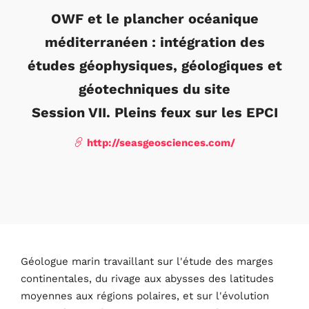
OWF et le plancher océanique
méditerranéen : intégration des
études géophysiques, géologiques et
Accueil
géotechniques du site
Horaires
Session VII. Pleins feux sur les EPCI
Haut-parleurs
http://seasgeosciences.com/
A propos de
Géologue marin travaillant sur l'étude des marges
continentales, du rivage aux abysses des latitudes
moyennes aux régions polaires, et sur l'évolution