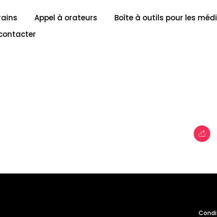
rains
Appel à orateurs
Boîte à outils pour les méd
contacter
Thèmes
il
Entrepris
Plate-for
Quand
Condit